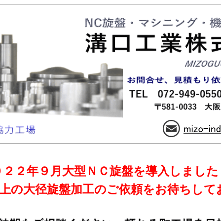
０２２年９月大型ＮＣ旋盤を導入しました
以上の大径旋盤加工のご依頼をお待ちして