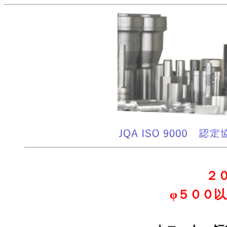
２
φ５００